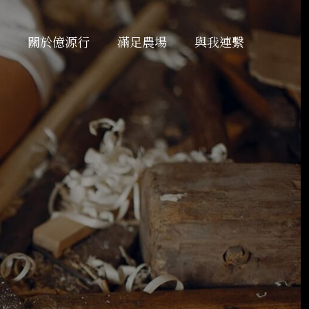
關於億源行
滿足農場
與我連繫