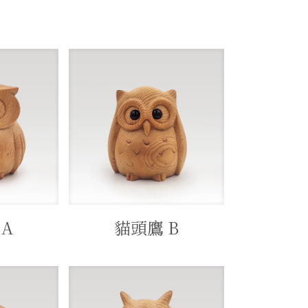
 A
貓頭鷹 B