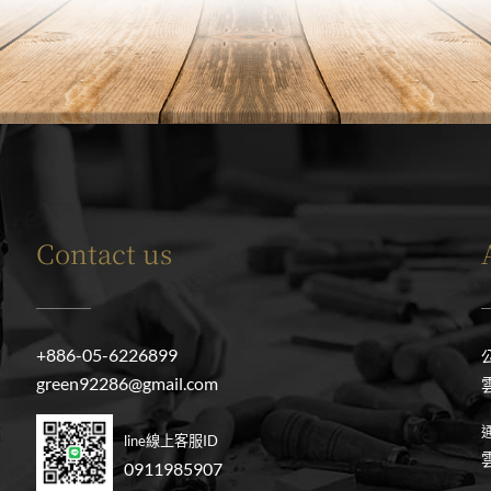
Contact us
+886-05-6226899
green92286@gmail.com
line線上客服ID
0911985907