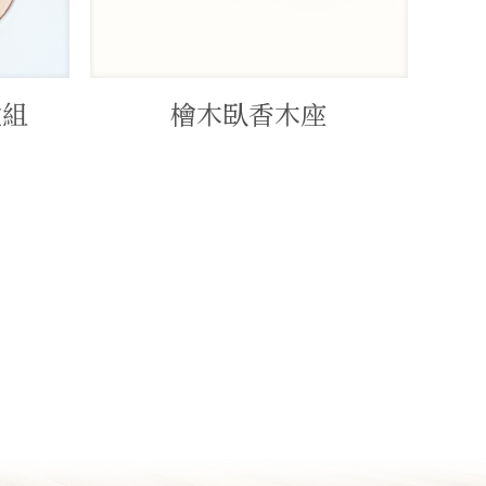
盆組
檜木臥香木座