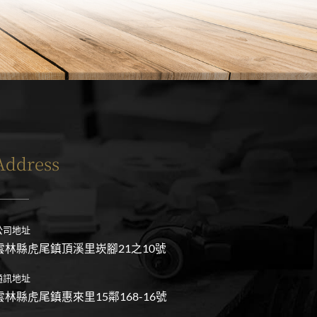
Address
公司地址
雲林縣虎尾鎮頂溪里崁腳21之10號
通訊地址
雲林縣虎尾鎮惠來里15鄰168-16號