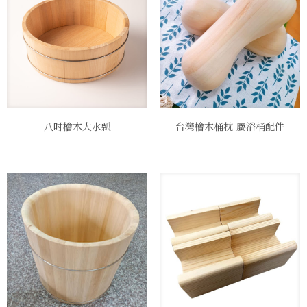
八吋檜木大水瓢
台灣檜木桶枕-屬浴桶配件