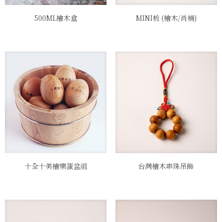
500ML檜木盒
MINI梳 (檜木/肖楠)
十全十美檜樂蛋盆組
台灣檜木串珠吊飾