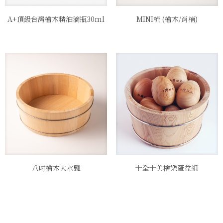
A+頂級台灣檜木精油滴瓶30ml
MINI梳 (檜木/肖楠)
八吋檜木大水瓢
十全十美檜樂蛋盆組