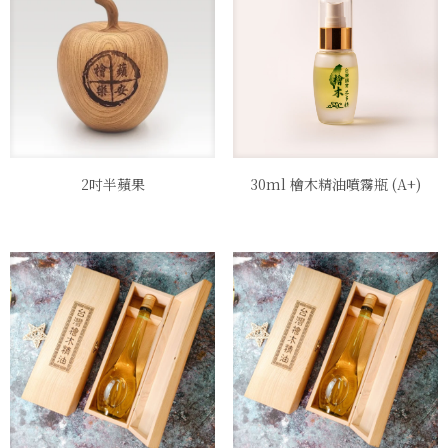
2吋半蘋果
30ml 檜木精油噴霧瓶 (A+)