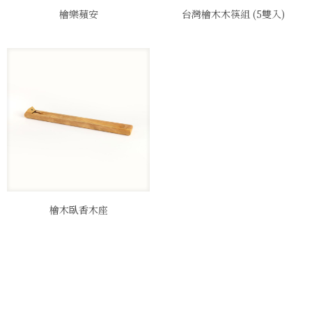
檜樂蘋安
台灣檜木木筷組 (5雙入)
檜木臥香木座