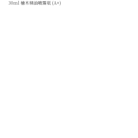
30ml 檜木精油噴霧瓶 (A+)