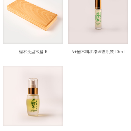
槍木長型木盒-B
A+檜木精油滾珠玻瓶裝 10ml