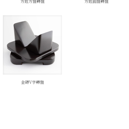
方底方盤轉盤
方底圓盤轉盤
金磚V字轉盤