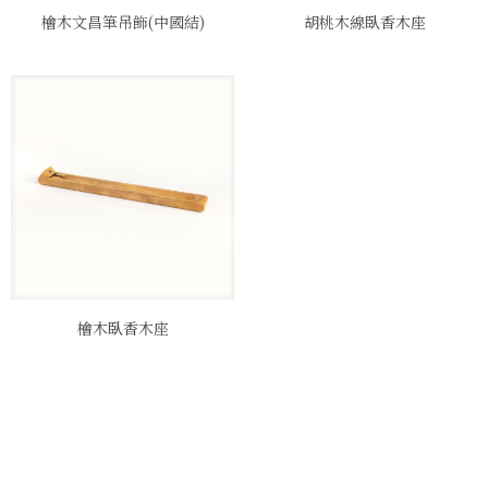
檜木文昌筆吊飾(中國結)
胡桃木線臥香木座
檜木臥香木座