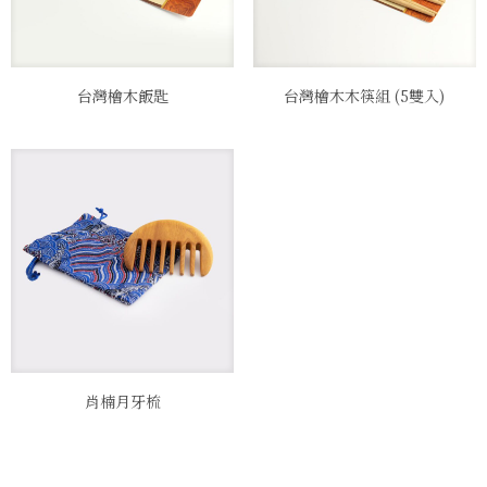
台灣檜木飯匙
台灣檜木木筷組 (5雙入)
肖楠月牙梳