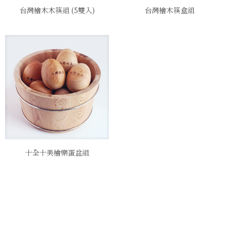
台灣檜木木筷組 (5雙入)
台灣檜木筷盒組
十全十美檜樂蛋盆組