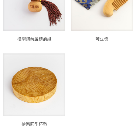
檜樂貓葫蘆精油組
彎豆梳
檜樂圓型杯墊