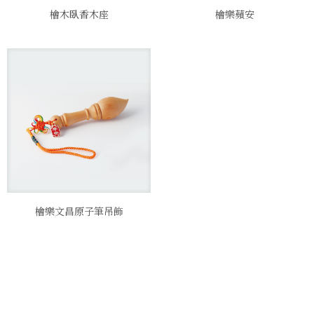
檜木臥香木座
檜樂蘋安
檜樂文昌原子筆吊飾